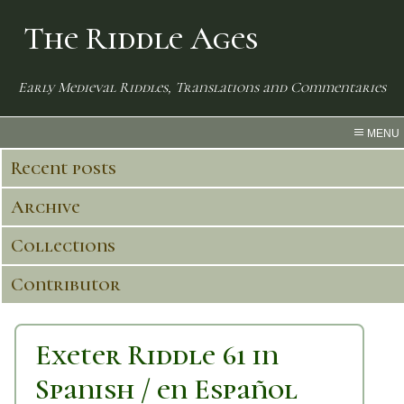
The Riddle Ages
Early Medieval Riddles, Translations and Commentaries
MENU
Recent posts
Archive
Collections
Contributor
Exeter Riddle 61 in
Spanish / en Español