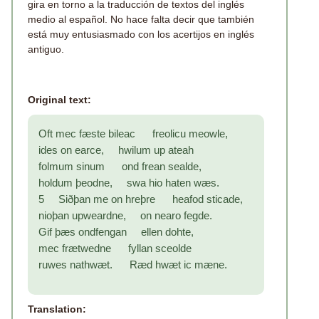
gira en torno a la traducción de textos del inglés
medio al español. No hace falta decir que también
está muy entusiasmado con los acertijos en inglés
antiguo.
Original text:
Oft mec fæste bileac freolicu meowle,
ides on earce, hwilum up ateah
folmum sinum ond frean sealde,
holdum þeodne, swa hio haten wæs.
5 Siðþan me on hreþre heafod sticade,
nioþan upweardne, on nearo fegde.
Gif þæs ondfengan ellen dohte,
mec frætwedne fyllan sceolde
ruwes nathwæt. Ræd hwæt ic mæne.
Translation: