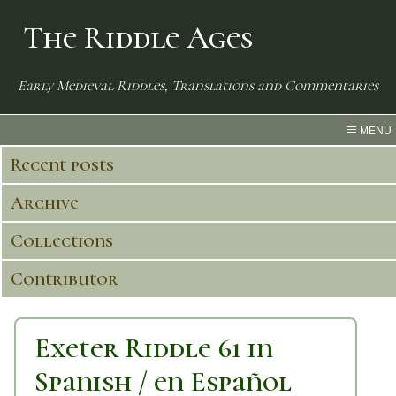
The Riddle Ages
Early Medieval Riddles, Translations and Commentaries
MENU
Recent posts
Archive
Collections
Contributor
Exeter Riddle 61 in
Spanish / en Español