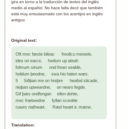
gira en torno a la traducción de textos del inglés
medio al español. No hace falta decir que también
está muy entusiasmado con los acertijos en inglés
antiguo.
Original text:
Oft mec fæste bileac freolicu meowle,
ides on earce, hwilum up ateah
folmum sinum ond frean sealde,
holdum þeodne, swa hio haten wæs.
5 Siðþan me on hreþre heafod sticade,
nioþan upweardne, on nearo fegde.
Gif þæs ondfengan ellen dohte,
mec frætwedne fyllan sceolde
ruwes nathwæt. Ræd hwæt ic mæne.
Translation: