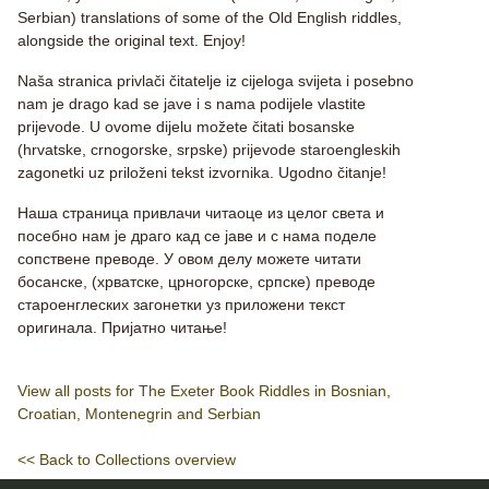
Serbian) translations of some of the Old English riddles,
alongside the original text. Enjoy!
Naša stranica privlači čitatelje iz cijeloga svijeta i posebno
nam je drago kad se jave i s nama podijele vlastite
prijevode. U ovome dijelu možete čitati bosanske
(hrvatske, crnogorske, srpske) prijevode staroengleskih
zagonetki uz priloženi tekst izvornika. Ugodno čitanje!
Наша страница привлачи читаоце из целог света и
посебно нам је драго кад се јаве и с нама поделе
сопствене преводе. У овом делу можете читати
босанске, (хрватске, црногорске, српске) преводе
староенглеских загонетки уз приложени текст
оригинала. Пријатно читање!
View all posts for The Exeter Book Riddles in Bosnian,
Croatian, Montenegrin and Serbian
<< Back to Collections overview