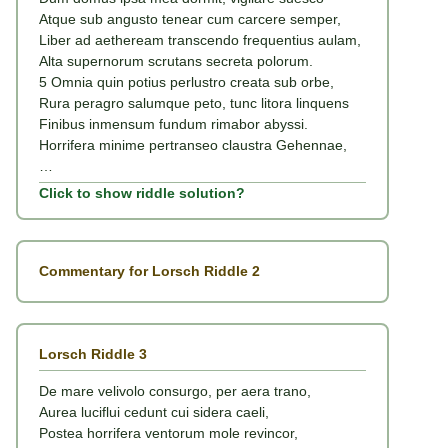
Atque sub angusto tenear cum carcere semper,
Liber ad aetheream transcendo frequentius aulam,
Alta supernorum scrutans secreta polorum.
5 Omnia quin potius perlustro creata sub orbe,
Rura peragro salumque peto, tunc litora linquens
Finibus inmensum fundum rimabor abyssi.
Horrifera minime pertranseo claustra Gehennae,
…
Click to show riddle solution?
Commentary for Lorsch Riddle 2
Lorsch Riddle 3
De mare velivolo consurgo, per aera trano,
Aurea luciflui cedunt cui sidera caeli,
Postea horrifera ventorum mole revincor,