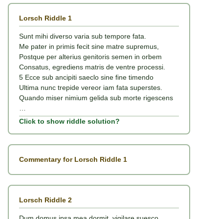
Lorsch Riddle 1
Sunt mihi diverso varia sub tempore fata.
Me pater in primis fecit sine matre supremus,
Postque per alterius genitoris semen in orbem
Consatus, egrediens matris de ventre processi.
5 Ecce sub ancipiti saeclo sine fine timendo
Ultima nunc trepide vereor iam fata superstes.
Quando miser nimium gelida sub morte rigescens
…
Click to show riddle solution?
Commentary for Lorsch Riddle 1
Lorsch Riddle 2
Dum domus ipsa mea dormit, vigilare suesco