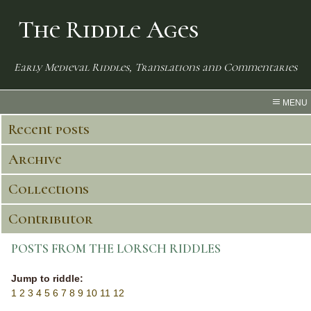
The Riddle Ages
Early Medieval Riddles, Translations and Commentaries
MENU
Recent posts
Archive
Collections
Contributor
POSTS FROM THE LORSCH RIDDLES
Jump to riddle:
1
2
3
4
5
6
7
8
9
10
11
12