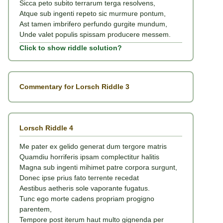
Sicca peto subito terrarum terga resolvens,
Atque sub ingenti repeto sic murmure pontum,
Ast tamen imbrifero perfundo gurgite mundum,
Unde valet populis spissam producere messem.
Click to show riddle solution?
Commentary for Lorsch Riddle 3
Lorsch Riddle 4
Me pater ex gelido generat dum tergore matris
Quamdiu horriferis ipsam complectitur halitis
Magna sub ingenti mihimet patre corpora surgunt,
Donec ipse prius fato terrente recedat
Aestibus aetheris sole vaporante fugatus.
Tunc ego morte cadens propriam progigno
parentem,
Tempore post iterum haut multo gignenda per