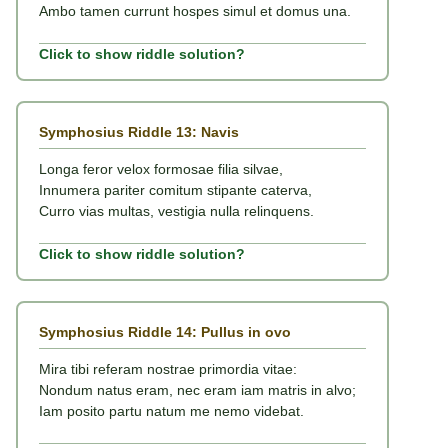
Ambo tamen currunt hospes simul et domus una.
Click to show riddle solution?
Symphosius Riddle 13: Navis
Longa feror velox formosae filia silvae,
Innumera pariter comitum stipante caterva,
Curro vias multas, vestigia nulla relinquens.
Click to show riddle solution?
Symphosius Riddle 14: Pullus in ovo
Mira tibi referam nostrae primordia vitae:
Nondum natus eram, nec eram iam matris in alvo;
Iam posito partu natum me nemo videbat.