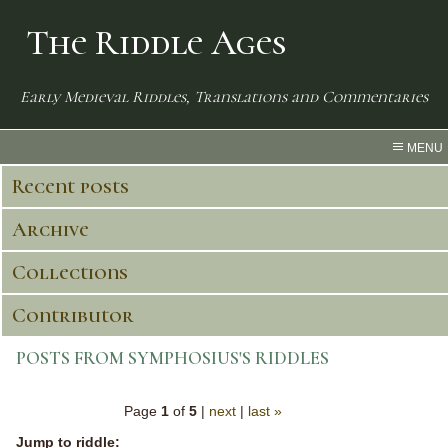
The Riddle Ages
Early Medieval Riddles, Translations and Commentaries
MENU
Recent posts
Archive
Collections
Contributor
POSTS FROM SYMPHOSIUS'S RIDDLES
Page
1
of
5
|
next
|
last »
Jump to riddle: