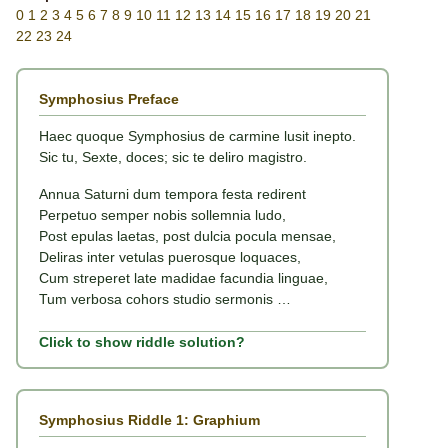
0
1
2
3
4
5
6
7
8
9
10
11
12
13
14
15
16
17
18
19
20
21
22
23
24
Symphosius Preface
Haec quoque Symphosius de carmine lusit inepto.
Sic tu, Sexte, doces; sic te deliro magistro.
Annua Saturni dum tempora festa redirent
Perpetuo semper nobis sollemnia ludo,
Post epulas laetas, post dulcia pocula mensae,
Deliras inter vetulas puerosque loquaces,
Cum streperet late madidae facundia linguae,
Tum verbosa cohors studio sermonis …
Click to show riddle solution?
Symphosius Riddle 1: Graphium