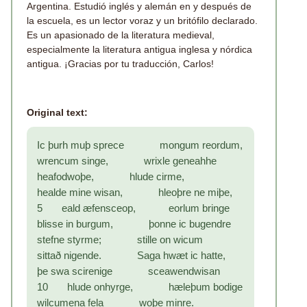
Argentina. Estudió inglés y alemán en y después de
la escuela, es un lector voraz y un britófilo declarado.
Es un apasionado de la literatura medieval,
especialmente la literatura antigua inglesa y nórdica
antigua. ¡Gracias por tu traducción, Carlos!
Original text:
Ic þurh muþ sprece mongum reordum,
wrencum singe, wrixle geneahhe
heafodwoþe, hlude cirme,
healde mine wisan, hleoþre ne miþe,
5 eald æfensceop, eorlum bringe
blisse in burgum, þonne ic bugendre
stefne styrme; stille on wicum
sittað nigende. Saga hwæt ic hatte,
þe swa scirenige sceawendwisan
10 hlude onhyrge, hæleþum bodige
wilcumena fela woþe minre.