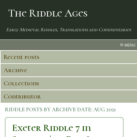
The Riddle Ages
Early Medieval Riddles, Translations and Commentaries
MENU
Recent posts
Archive
Collections
Contributor
RIDDLE POSTS BY ARCHIVE DATE:
AUG 2021
Exeter Riddle 7 in