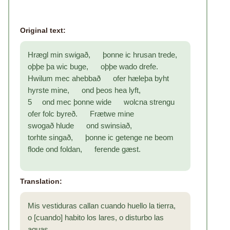
Original text:
Hrægl min swigað, þonne ic hrusan trede,
oþþe þa wic buge, oþþe wado drefe.
Hwilum mec ahebbað ofer hæleþa byht
hyrste mine, ond þeos hea lyft,
5 ond mec þonne wide wolcna strengu
ofer folc byreð. Frætwe mine
swogað hlude ond swinsiað,
torhte singað, þonne ic getenge ne beom
flode ond foldan, ferende gæst.
Translation:
Mis vestiduras callan cuando huello la tierra,
o [cuando] habito los lares, o disturbo las
aguas.