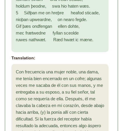
holdum þeodne, swa hio haten wæs.
5 Siðþan me on hreþre heafod sticade,
nioþan upweardne, on nearo fegde.
Gif þæs ondfengan ellen dohte,
mec frætwedne fyllan sceolde
ruwes nathwæt. Ræd hwæt ic mæne.
Translation:
Con frecuencia una mujer noble, una dama,
me tenía bien encerrado en un cofre; algunas
veces me sacaba de él con sus manos, y me
entregaba a su esposo, a su fiel señor, tal
como se requería de ella. Después, él me
clavaba la cabeza en mi corazón, desde abajo
hacia arriba, (y) la ponía allí con cierta
dificultad. Si la fuerza del receptor había
resultado la adecuada, entonces algo áspero